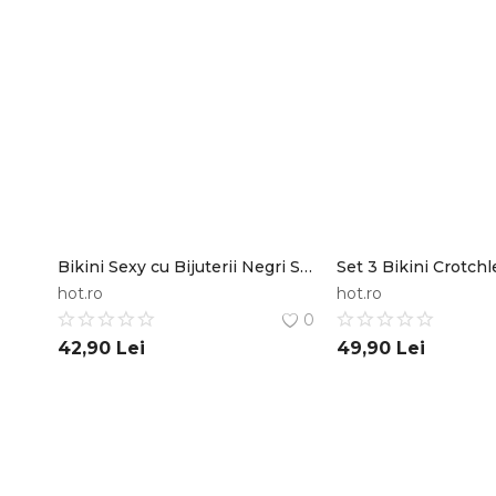
Bikini Sexy cu Bijuterii Negri S/M SoftLine
hot.ro
hot.ro
0
42,90
Lei
49,90
Lei