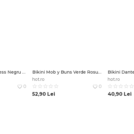
Set 3 Bikini Crotchless Negru si Rosu OS NO:XQSE
Bikini Mob y Buns Verde Rosu L MOB Eroticwear
hot.ro
hot.ro
0
0
52,90
Lei
40,90
Lei