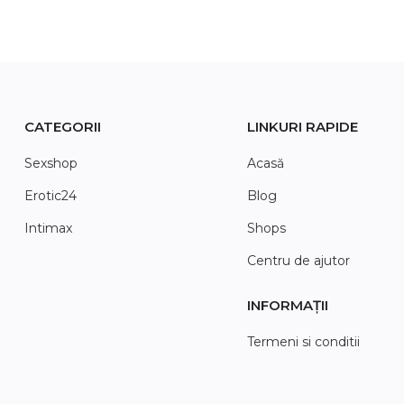
CATEGORII
LINKURI RAPIDE
Sexshop
Acasă
Erotic24
Blog
Intimax
Shops
Centru de ajutor
INFORMAȚII
Termeni si conditii