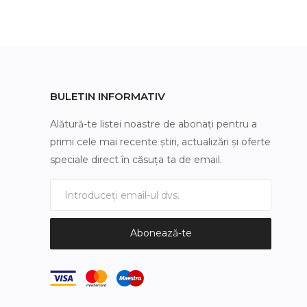
BULETIN INFORMATIV
Alătură-te listei noastre de abonați pentru a
primi cele mai recente știri, actualizări și oferte
speciale direct în căsuța ta de email.
Abonează-te