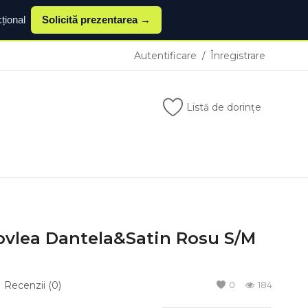
țional
Solicită prezentarea →
Autentificare
Înregistrare
/
Listă de dorințe
ovlea Dantela&Satin Rosu S/M
Recenzii (0)
0
184