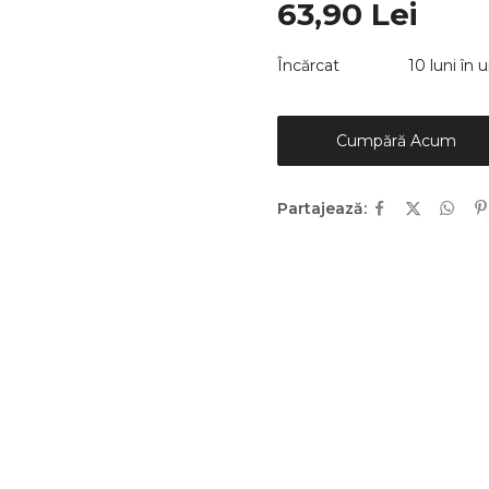
63,90
Lei
Încărcat
10 luni în
Cumpără Acum
Partajează: