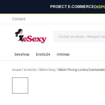
DISP
PROIECT E-COMMERCE
Contact
Sexshop
Erotic24
Intimax
Acasă
Erotic24
Bikini Sexy
Bikini Thong Lovlea Dantela&S