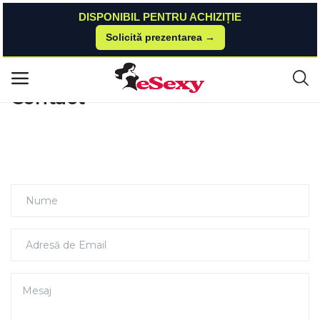
DISPONIBIL PENTRU ACHIZIȚIE
Solicită prezentarea →
Acasă
Contact
Meniu principal
Contact
Categorii
Acasă
Listă de dorințe
Contact
Blog
Autentificare