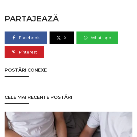
PARTAJEAZĂ
Facebook
X
Whatsapp
Pinterest
POSTĂRI CONEXE
CELE MAI RECENTE POSTĂRI