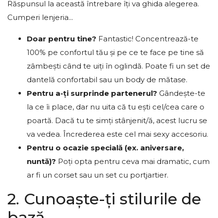
Răspunsul la această întrebare îți va ghida alegerea.
Cumperi lenjeria...
Doar pentru tine?
Fantastic! Concentrează-te
100% pe confortul tău și pe ce te face pe tine să
zâmbești când te uiți în oglindă. Poate fi un set de
dantelă confortabil sau un body de mătase.
Pentru a-ți surprinde partenerul?
Gândește-te
la ce îi place, dar nu uita că tu ești cel/cea care o
poartă. Dacă tu te simți stânjenit/ă, acest lucru se
va vedea. Încrederea este cel mai sexy accesoriu.
Pentru o ocazie specială (ex. aniversare,
nuntă)?
Poți opta pentru ceva mai dramatic, cum
ar fi un corset sau un set cu portjartier.
2. Cunoaște-ți stilurile de
bază