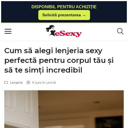
DISPONIBIL PENTRU ACHIZIȚIE
Solicită prezentarea →
Acasă
Blog
Lenjerie
Cum să alegi lenjeria sexy perfectă pentru corpul tău și să te simți incre
Meniu principal
dibil
Categorii
Cum să alegi lenjeria sexy
perfectă pentru corpul tău și
Acasă
să te simți incredibil
Listă de dorințe
Lenjerie
9 luni în urmă
Contact
Blog
Autentificare