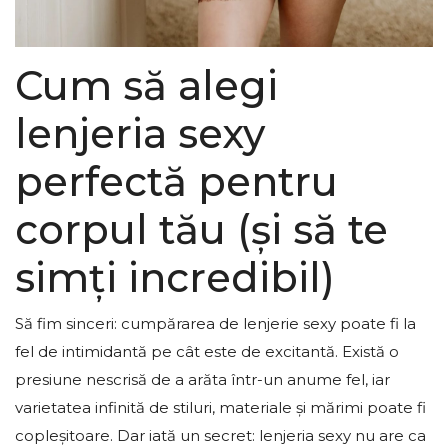
Cum să alegi
lenjeria sexy
perfectă pentru
corpul tău (și să te
simți incredibil)
Să fim sinceri: cumpărarea de lenjerie sexy poate fi la
fel de intimidantă pe cât este de excitantă. Există o
presiune nescrisă de a arăta într-un anume fel, iar
varietatea infinită de stiluri, materiale și mărimi poate fi
copleșitoare. Dar iată un secret: lenjeria sexy nu are ca