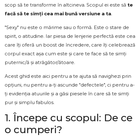
scop să te transforme în altcineva. Scopul ei este să
te
facă să te simți cea mai bună versiune a ta
.
"Sexy" nu este o mărime sau o formă. Este o stare de
spirit, o atitudine. Iar piesa de lenjerie perfectă este cea
care îți oferă un boost de încredere, care îți celebrează
corpul exact așa cum este și care te face să te simți
puternic/ă și atrăgător/ătoare.
Acest ghid este aici pentru a te ajuta să navighezi prin
opțiuni, nu pentru a-ți ascunde "defectele", ci pentru a-
ți evidenția atuurile și a găsi piesele în care să te simți
pur și simplu fabulos.
1. Începe cu scopul: De ce
o cumperi?