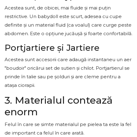
Acestea sunt, de obicei, mai fluide și mai puțin
restrictive. Un babydoll este scurt, adesea cu cupe
definite și un material fluid (ca voalul) care curge peste
abdomen. Este o opțiune jucăușă și foarte confortabilă.
Portjartiere și Jartiere
Acestea sunt accesorii care adaugă instantaneu un aer
"boudoir" oricărui set de sutien și chilot. Portjartierul se
prinde în talie sau pe șolduri și are cleme pentru a
atașa ciorapii.
3. Materialul contează
enorm
Felul în care se simte materialul pe pielea ta este la fel
de important ca felul în care arată.