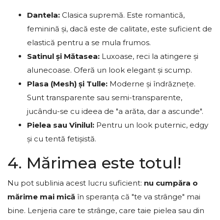
Dantela:
Clasica supremă. Este romantică,
feminină și, dacă este de calitate, este suficient de
elastică pentru a se mula frumos.
Satinul și Mătasea:
Luxoase, reci la atingere și
alunecoase. Oferă un look elegant și scump.
Plasa (Mesh) și Tulle:
Moderne și îndrăznețe.
Sunt transparente sau semi-transparente,
jucându-se cu ideea de "a arăta, dar a ascunde".
Pielea sau Vinilul:
Pentru un look puternic, edgy
și cu tentă fetișistă.
4. Mărimea este totul!
Nu pot sublinia acest lucru suficient:
nu cumpăra o
mărime mai mică
în speranța că "te va strânge" mai
bine. Lenjeria care te strânge, care taie pielea sau din