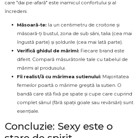
care "dai pe-afară" este inamicul confortului și al
încrederii.
Măsoară-te:
Ia un centimetru de croitorie și
măsoară-ți bustul, zona de sub sâni, talia (cea mai
îngustă parte) și șoldurile (cea mai lată parte).
Verifică ghidul de mărimi:
Fiecare brand este
diferit. Compară măsurătorile tale cu tabelul de
mărimi al produsului.
Fii realist/ă cu mărimea sutienului:
Majoritatea
femeilor poartă o mărime greșită la sutien. O
bandă care stă fixă pe spate și cupe care cuprind
complet sânul (fără spații goale sau revărsări) sunt
esențiale.
Concluzie: Sexy este o
stare de spirit