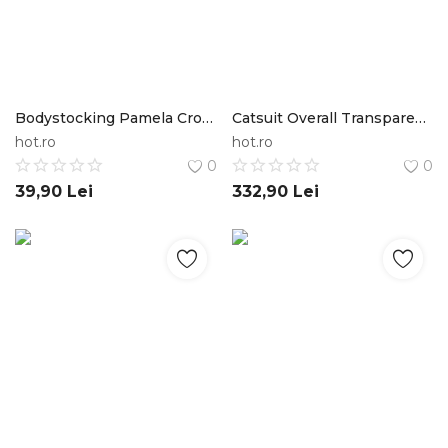
Bodystocking Pamela Crotchless Fishnet, Negru, S-L STD
Catsuit Overall Transparent Leopard S Noir Handmade
hot.ro
hot.ro
0
0
39,90
Lei
332,90
Lei