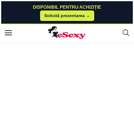
DISPONIBIL PENTRU ACHIZIȚIE
Solicită prezentarea →
Acasă
Erotic24
Catsuit
Catsuit Crotchless, Negru, S-L Passion
Meniu principal
Categorii
Acasă
Listă de dorințe
Contact
Blog
Autentificare