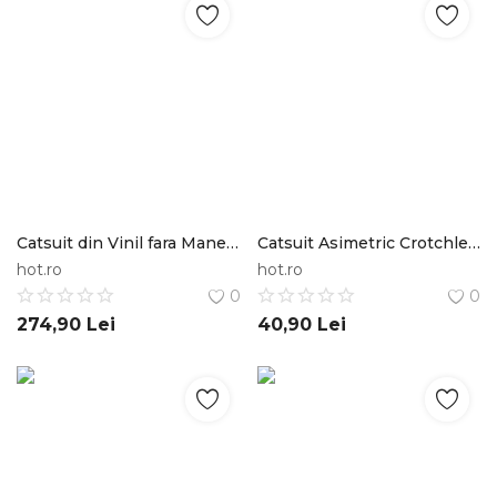
Catsuit din Vinil fara Maneci, Negru, M Black Level
Catsuit Asimetric Crotchless Negru OS JGF Lingerie STD
hot.ro
hot.ro
0
0
274,90
Lei
40,90
Lei