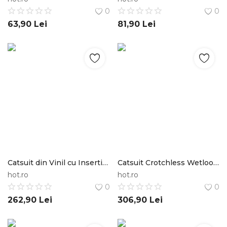
0
0
63,90
Lei
81,90
Lei
Catsuit din Vinil cu Insertie din Tulle, Negru, S Black Level
Catsuit Crotchless Wetlook si Tul cu Pietre Stralucitoare M Noir Handmade
hot.ro
hot.ro
0
0
262,90
Lei
306,90
Lei