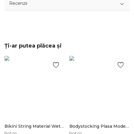
Recenzii
Ți-ar putea plăcea și
Bikini String Material Wetlook cu Deschideri Laterale Argintii M Noir Handmade
Bodystocking Plasa Model Portjartier Negru OS Casmir
hot.ro
hot.ro