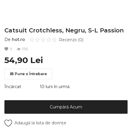
Înregistrare
Catsuit Crotchless, Negru, S-L Passion
De
hot.ro
Recenzii (0)
0
176
54,90
Lei
Pune o Întrebare
Încărcat
10 luni în urmă
Cumpără Acum
Adaugă la lista de dorințe