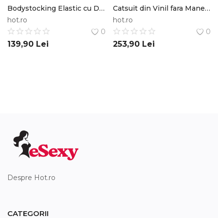
Bodystocking Elastic cu Decupaje Rotunde Negru S/M/L Obsessive
Catsuit din Vinil fara Maneci, Rosu, XS Black Level
hot.ro
hot.ro
0
0
139,90
Lei
253,90
Lei
Despre Hot.ro
CATEGORII