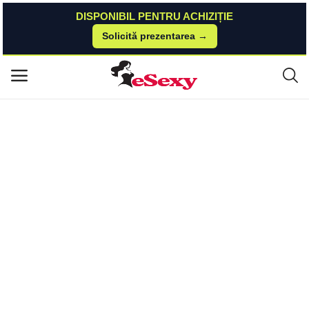
DISPONIBIL PENTRU ACHIZIȚIE
Solicită prezentarea →
Acasă
Sexshop
Bondage Si Fetish
Taboom Trandafiri Salbatici Zgarda si Lesa Rasfata-te cu o Fantezie O
Meniu principal
braznica Taboom
Categorii
Acasă
Listă de dorințe
Contact
Blog
Autentificare