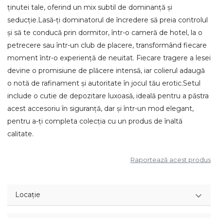
ținutei tale, oferind un mix subtil de dominanță și
seducție.Lasă-ți dominatorul de încredere să preia controlul
și să te conducă prin dormitor, într-o cameră de hotel, la o
petrecere sau într-un club de placere, transformând fiecare
moment într-o experiență de neuitat. Fiecare tragere a lesei
devine o promisiune de plăcere intensă, iar colierul adaugă
o notă de rafinament și autoritate în jocul tău erotic.Setul
include o cutie de depozitare luxoasă, ideală pentru a păstra
acest accesoriu în siguranță, dar și într-un mod elegant,
pentru a-ți completa colecția cu un produs de înaltă
calitate.
Raportează acest produs
Locație