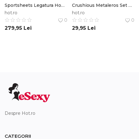
Sportsheets Legatura Hog Tie si Catuse Set de 5 Piese Utilizabile Individual Sportsheets International Inc.
Crushious Metaleros Set de 3 Inele de Penis din Metal Valorifica-ti Erectia in Mod Eficient Crushious
hot.ro
hot.ro
0
0
279,95
Lei
29,95
Lei
Despre Hot.ro
CATEGORII