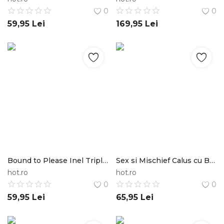
0
0
59,95
Lei
169,95
Lei
Bound to Please Inel Triplu pentru Penis si Testicule Bound to Please
Sex si Mischief Calus cu Bila Sportsheets International Inc.
hot.ro
hot.ro
0
0
59,95
Lei
65,95
Lei