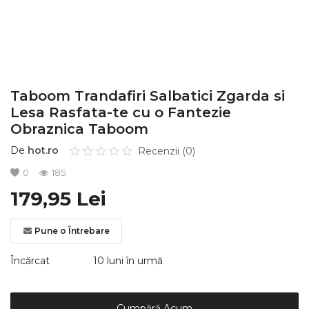
Înregistrare
Taboom Trandafiri Salbatici Zgarda si
Lesa Rasfata-te cu o Fantezie
Obraznica Taboom
De
hot.ro
Recenzii (0)
0
185
179,95
Lei
Pune o Întrebare
Încărcat
10 luni în urmă
Cumpără Acum