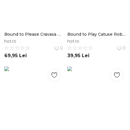
Bound to Please Cravasa cu Forma de Inimioara din Silicon si Pana pentru Stimulare Bound to Please
Bound to Play Catuse Robuste din Metal Bound to Tease
hot.ro
hot.ro
0
0
69,95
Lei
39,95
Lei