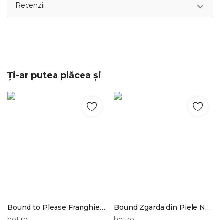
Recenzii
Ți-ar putea plăcea și
Bound to Please Franghie Bondage din Canepa 10 metri Bound to Tease
Bound Zgarda din Piele Nabuc Bound
hot.ro
hot.ro