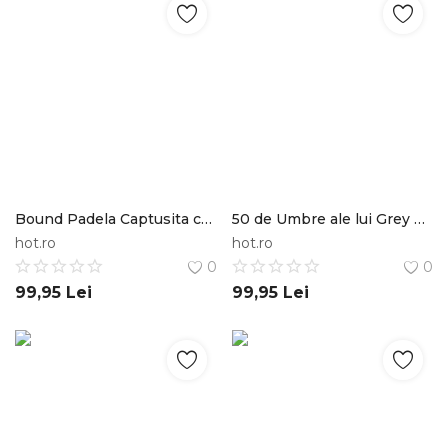
Bound Padela Captusita cu Piele Nabuc Bound
50 de Umbre ale lui Grey Mai Intunecat Intepaturi cu Adrenalina Rotita Dintata din Metal Fifty Shades of Grey
hot.ro
hot.ro
0
0
99,95
Lei
99,95
Lei